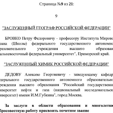
Страница №
9
из
21
: