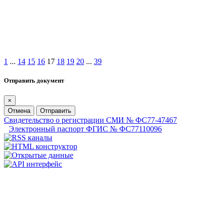
1
...
14
15
16
17
18
19
20
...
39
Отправить документ
×
Отмена
Отправить
Свидетельство о регистрации СМИ № ФС77-47467
Электронный паспорт ФГИС № ФС77110096