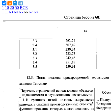
1
10
20
50
ВСЕ
1
...
63
64
65
66
67
68
Страница №
66
из
68
: