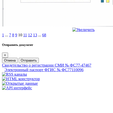
1
...
7
8
9
10
11
12
13
...
68
Отправить документ
×
Отмена
Отправить
Свидетельство о регистрации СМИ № ФС77-47467
Электронный паспорт ФГИС № ФС77110096