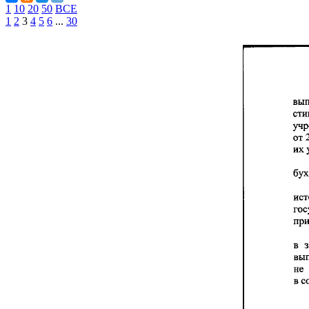
1
10
20
50
ВСЕ
1
2
3
4
5
6
...
30