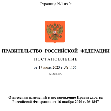
Страница №
1
из
9
: