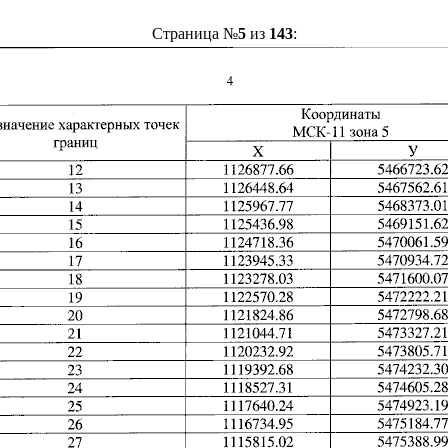
Страница №
5
из
143
: