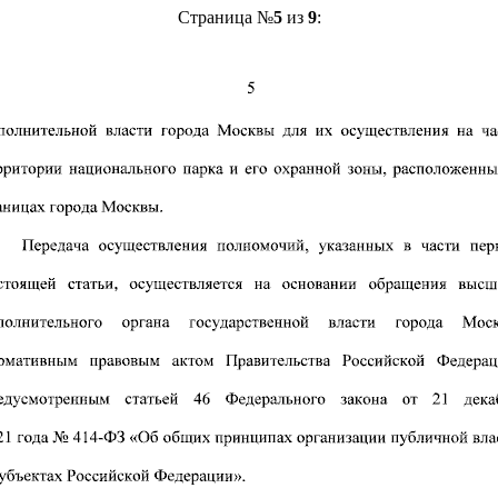
Страница №
5
из
9
: