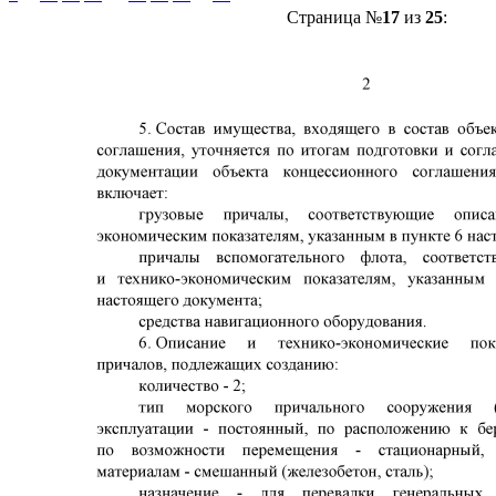
Страница №
17
из
25
: