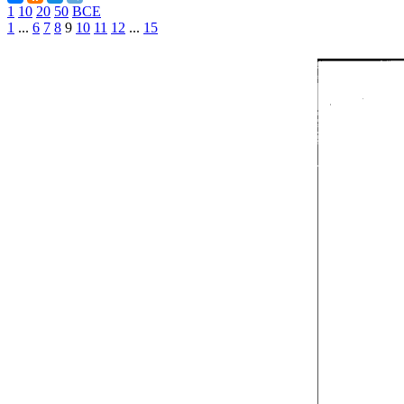
1
10
20
50
ВСЕ
1
...
6
7
8
9
10
11
12
...
15