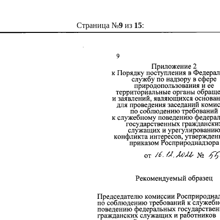
Страница №
9
из
15
: