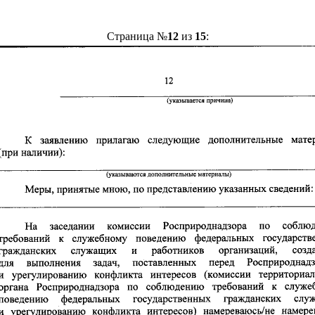
Страница №
12
из
15
: