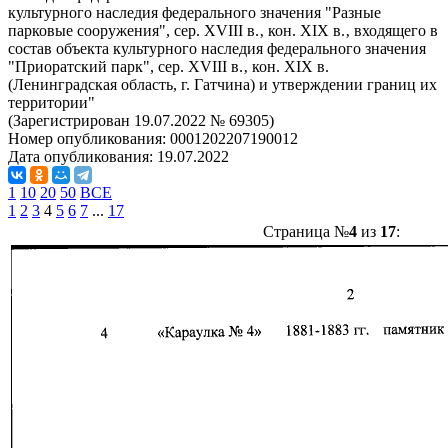
культурного наследия федерального значения "Разные
парковые сооружения", сер. ХVIII в.‚ кон. ХIХ в.‚ входящего в
состав объекта культурного наследия федерального значения
"Приоратский парк", сер. ХVIII в.‚ кон. ХIХ в.
(Ленинградская область, г. Гатчина) и утверждении границ их
территории"
(Зарегистрирован 19.07.2022 № 69305)
Номер опубликования:
0001202207190012
Дата опубликования:
19.07.2022
1
10
20
50
ВСЕ
1
2
3
4
5
6
7
...
17
Страница №
4
из
17
: