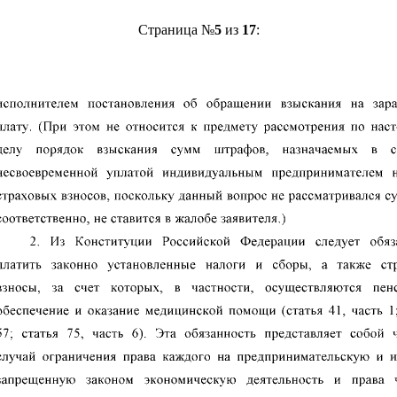
Страница №
5
из
17
: