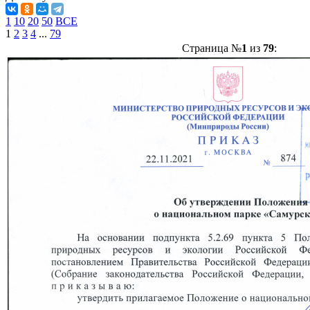
1
10
20
50
ВСЕ
1
2
3
4
...
79
Страница №
1
из
79
: