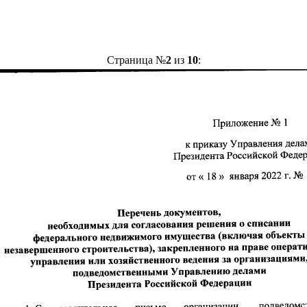
Страница №
2
из
10
: