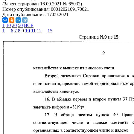
(Зарегистрирован 16.09.2021 № 65032)
Номер опубликования:
0001202109170021
Дата опубликования:
17.09.2021
1
10
20
50
ВСЕ
1
...
6
7
8
9
10
11
12
...
15
Страница №
9
из
15
: