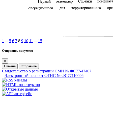
1
...
5
6
7
8
9
10
11
...
15
Отправить документ
×
Отмена
Отправить
Свидетельство о регистрации СМИ № ФС77-47467
Электронный паспорт ФГИС № ФС77110096