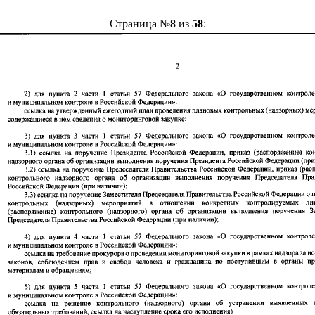
Страница №
8
из
58
: