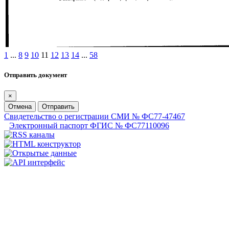
1
...
8
9
10
11
12
13
14
...
58
Отправить документ
×
Отмена
Отправить
Свидетельство о регистрации СМИ № ФС77-47467
Электронный паспорт ФГИС № ФС77110096