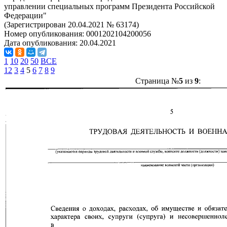
управлении специальных программ Президента Российской
Федерации"
(Зарегистрирован 20.04.2021 № 63174)
Номер опубликования:
0001202104200056
Дата опубликования:
20.04.2021
1
10
20
50
ВСЕ
1
2
3
4
5
6
7
8
9
Страница №
5
из
9
: