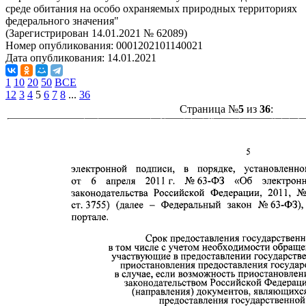
среде обитания на особо охраняемых природных территориях
федерального значения"
(Зарегистрирован 14.01.2021 № 62089)
Номер опубликования:
0001202101140021
Дата опубликования:
14.01.2021
1
10
20
50
ВСЕ
1
2
3
4
5
6
7
8
...
36
Страница №
5
из
36
: