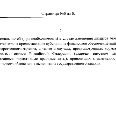
Страница №
6
из
6
: