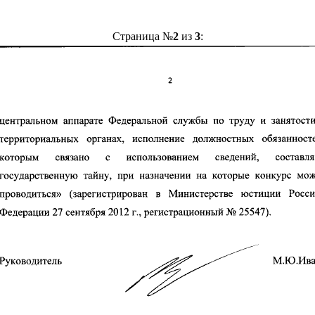
Страница №
2
из
3
: