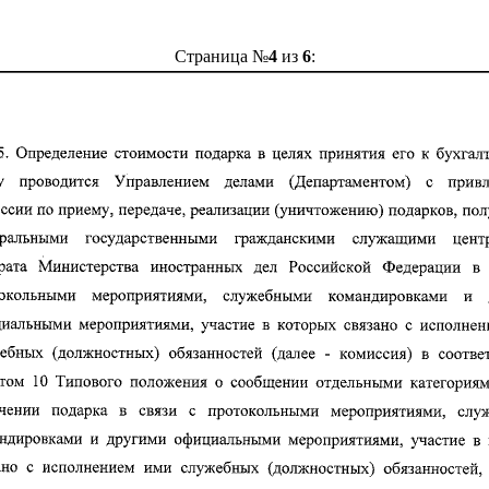
Страница №
4
из
6
: