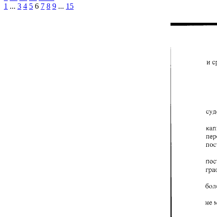
1
...
3
4
5
6
7
8
9
...
15