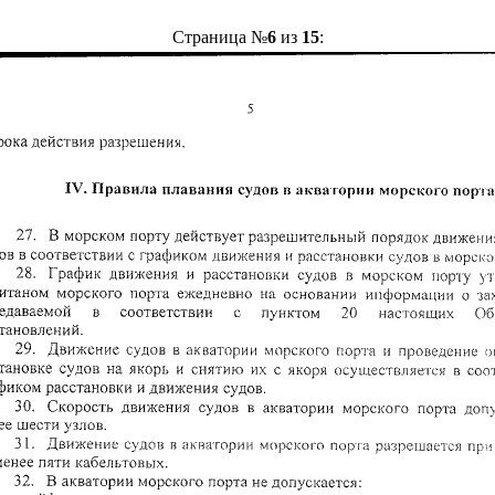
Страница №
6
из
15
: