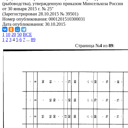
(рыбоводства), утвержденную приказом Минсельхоза России
от 30 января 2015 г. № 25"
(Зарегистрирован 28.10.2015 № 39501)
Номер опубликования:
0001201510300031
Дата опубликования:
30.10.2015
1
10
20
50
ВСЕ
1
2
3
4
5
6
7
...
89
Страница №
4
из
89
: