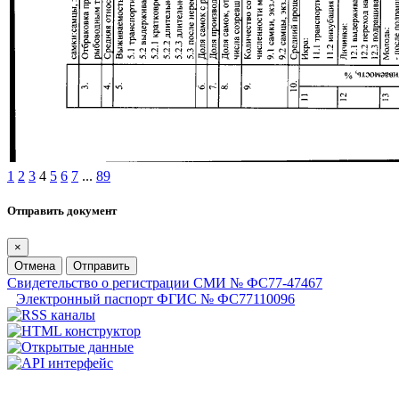
1
2
3
4
5
6
7
...
89
Отправить документ
×
Отмена
Отправить
Свидетельство о регистрации СМИ № ФС77-47467
Электронный паспорт ФГИС № ФС77110096