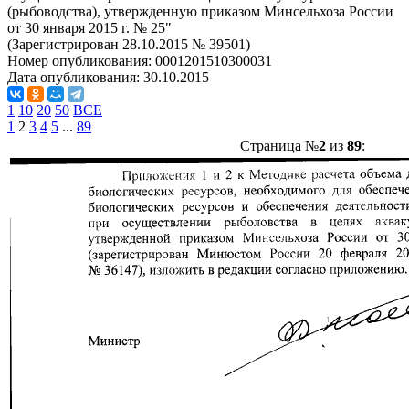
(рыбоводства), утвержденную приказом Минсельхоза России
от 30 января 2015 г. № 25"
(Зарегистрирован 28.10.2015 № 39501)
Номер опубликования:
0001201510300031
Дата опубликования:
30.10.2015
1
10
20
50
ВСЕ
1
2
3
4
5
...
89
Страница №
2
из
89
: