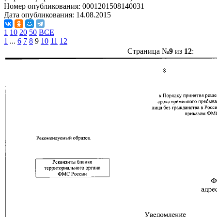
Номер опубликования:
0001201508140031
Дата опубликования:
14.08.2015
1
10
20
50
ВСЕ
1
...
6
7
8
9
10
11
12
Страница №
9
из
12
: