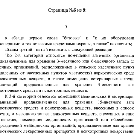
Страница №
6
из
9
: