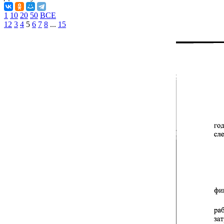
1
10
20
50
ВСЕ
1
2
3
4
5
6
7
8
...
15