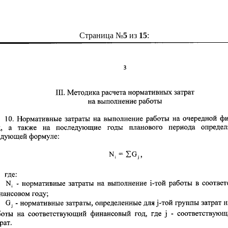
Страница №
5
из
15
: