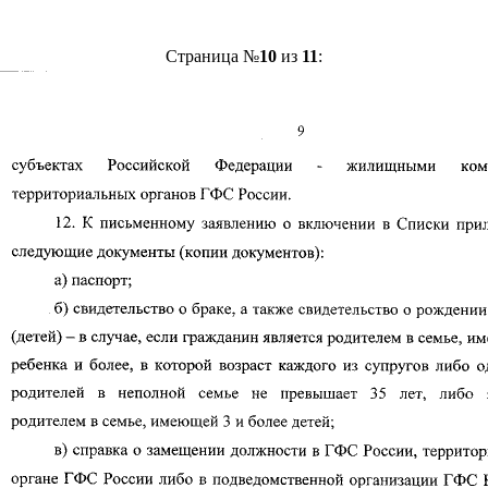
Страница №
10
из
11
: