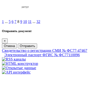
1
...
5
6
7
8
9
10
11
...
32
Отправить документ
×
Отмена
Отправить
Свидетельство о регистрации СМИ № ФС77-47467
Электронный паспорт ФГИС № ФС77110096