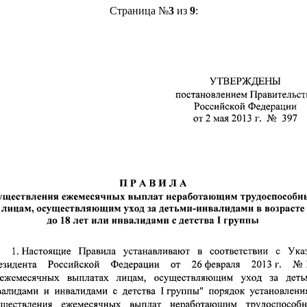
Страница №
3
из
9
: