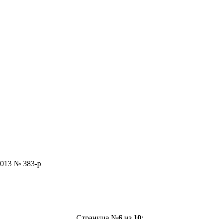
2013 № 383-р
Страница №
6
из
10
: