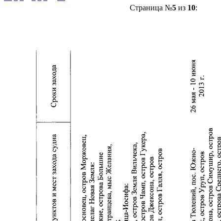
Страница №
5
из
10
: