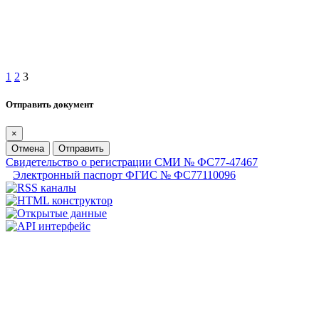
1
2
3
Отправить документ
×
Отмена
Отправить
Свидетельство о регистрации СМИ № ФС77-47467
Электронный паспорт ФГИС № ФС77110096