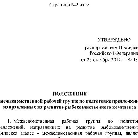
Страница №
2
из
3
: