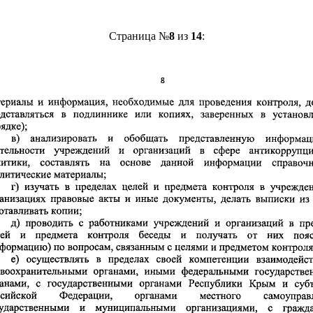
Страница №
8
из
14
: