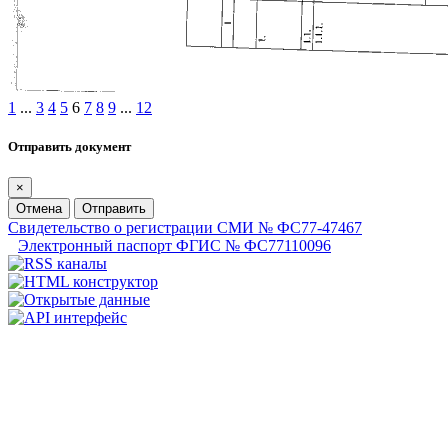
1
...
3
4
5
6
7
8
9
...
12
Отправить документ
×
Отмена
Отправить
Свидетельство о регистрации СМИ № ФС77-47467
Электронный паспорт ФГИС № ФС77110096