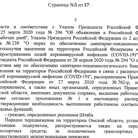
Страница №
5
из
17
: