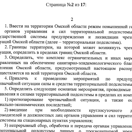
Страница №
2
из
17
: