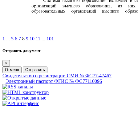
1
...
5
6
7
8
9
10
11
...
101
Отправить документ
×
Отмена
Отправить
Свидетельство о регистрации СМИ № ФС77-47467
Электронный паспорт ФГИС № ФС77110096