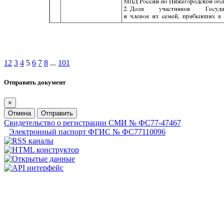
1
2
3
4
5
6
7
8
...
101
Отправить документ
×
Отмена
Отправить
Свидетельство о регистрации СМИ № ФС77-47467
Электронный паспорт ФГИС № ФС77110096