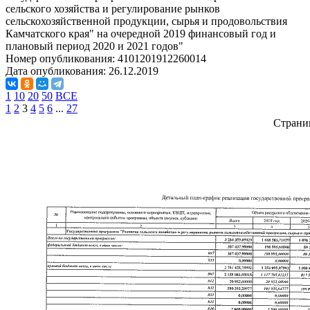
сельского хозяйства и регулирование рынков
сельскохозяйственной продукции, сырья и продовольствия
Камчатского края" на очередной 2019 финансовый год и
плановый период 2020 и 2021 годов"
Номер опубликования:
4101201912260014
Дата опубликования:
26.12.2019
1
10
20
50
ВСЕ
1
2
3
4
5
6
...
27
Страни