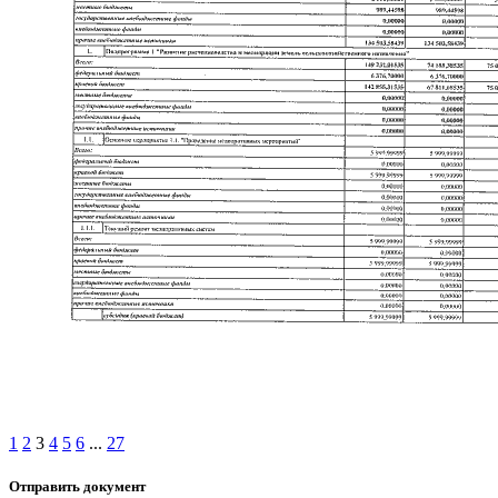
1
2
3
4
5
6
...
27
Отправить документ