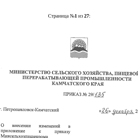
Страница №
1
из
27
: