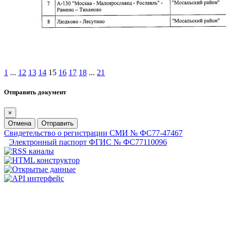
1
...
12
13
14
15
16
17
18
...
21
Отправить документ
×
Отмена
Отправить
Свидетельство о регистрации СМИ № ФС77-47467
Электронный паспорт ФГИС № ФС77110096