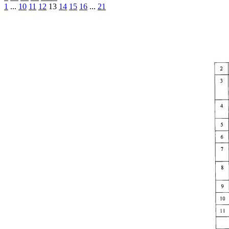
1
...
10
11
12
13
14
15
16
...
21