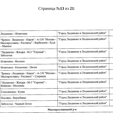
Страница №
13
из
21
: