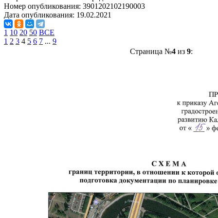
Номер опубликования:
3901202102190003
Дата опубликования:
19.02.2021
1
10
20
50
ВСЕ
1
2
3
4
5
6
7
...
9
Страница №
4
из
9
: