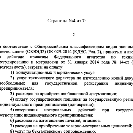
Страница №
4
из
7
: