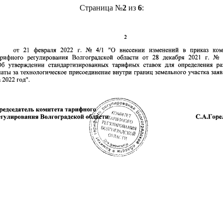
Страница №
2
из
6
: